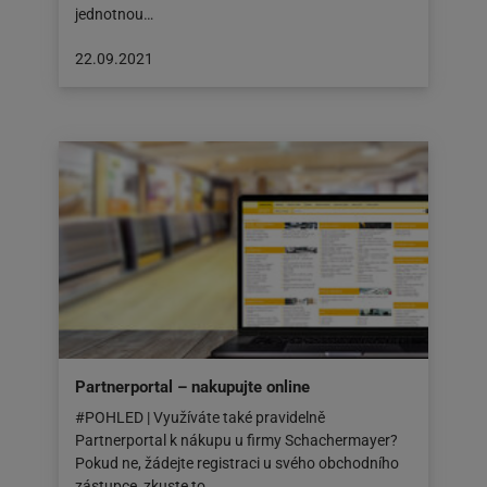
jednotnou…
Článek
22.09.2021
byl
zveřejněn
na:
22.09.2021
Partnerportal – nakupujte online
#POHLED | Využíváte také pravidelně
Partnerportal k nákupu u firmy Schachermayer?
Pokud ne, žádejte registraci u svého obchodního
zástupce, zkuste to…