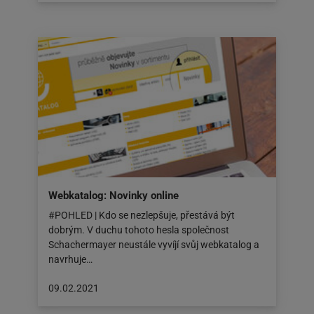
zveřejněn
na:
11.02.2021
Webkatalog: Novinky online
#POHLED | Kdo se nezlepšuje, přestává být
dobrým. V duchu tohoto hesla společnost
Schachermayer neustále vyvíjí svůj webkatalog a
navrhuje…
Článek
09.02.2021
byl