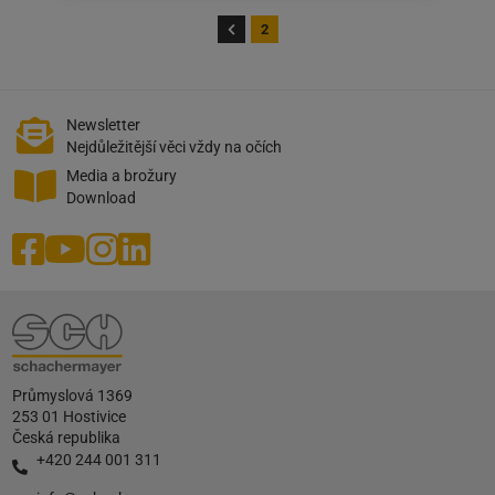
zveřejněn
na:
2
09.02.2021
Newsletter
Nejdůležitější věci vždy na očích
Media a brožury
Download
Průmyslová 1369
253 01 Hostivice
Česká republika
+420 244 001 311