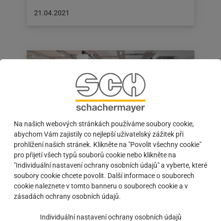
Článek
21.04.2021
byl
zveřejněn
na:
21.04.2021
Na našich webových stránkách používáme soubory cookie,
abychom Vám zajistily co nejlepší uživatelský zážitek při
prohlížení našich stránek. Klikněte na "Povolit všechny cookie"
pro přijetí všech typů souborů cookie nebo klikněte na
Otevřeno pro všechny zákazníky!
"Individuální nastavení ochrany osobních údajů" a vyberte, které
#POHLED | Schachermayer prodejní a poradenská
soubory cookie chcete povolit. Další informace o souborech
centra jsou pro vás otevřena. Můžete vybírat z
cookie naleznete v tomto banneru o souborech cookie a v
tradičně širokého sortimentu výrobků pro řemeslo,
zásadách ochrany osobních údajů.
průmysl…
Individuální nastavení ochrany osobních údajů