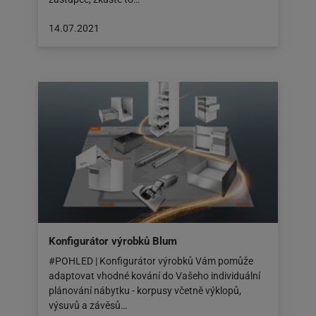
Článek
14.07.2021
byl
zveřejněn
na:
14.07.2021
Konfigurátor výrobků Blum
#POHLED | Konfigurátor výrobků Vám pomůže
adaptovat vhodné kování do Vašeho individuální
plánování nábytku - korpusy včetně výklopů,
výsuvů a závěsů…