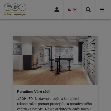
AKTUÁLNÍ
Přejít na navigaci
Přejít na stránku hledání
Přejít na hlavní obsah
Přejít na zápatí
VERZE
ZEMĚ:
ČESKÁ
REPUBLIKA
Poradíme Vám rádi!
#POHLED | Nedávno proběhla kompletní
rekonstrukce prostor prodejního a poradenského
centra v Hostivici. Návrh architekta využil novou