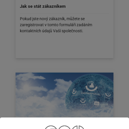
Jak se stát zákazníkem
Pokud jste nový zákazník, můžete se
zaregistrovat v tomto formuláři zadáním
kontaktních údajů Vaší společnosti.