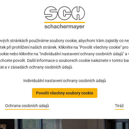
 otestovat širokou škálu využití. Zájemci také získají dobrý doj
ggenau, která zaujme svým stylem a extravagancí. Pravidelné 
. Je zde vše, po čem vaše srdce touží, od nápadů na kanceláře až
ormovat, inspirovat a motivovat podle libosti.
vých stránkách používáme soubory cookie, abychom Vám zajistily co nej
budov a nový prostor dostalo také nářadí a bezpečnost práce. V
tek při prohlížení našich stránek. Klikněte na "Povolit všechny cookie" pro 
erečních najdete rozsáhlou nabídku vysoce kvalitních produktů,
okie nebo klikněte na "Individuální nastavení ochrany osobních údajů" a v
v září zde zájemci při otevření nově navrženého poradenského a 
chcete povolit. Další informace o souborech cookie naleznete v tomto b
ie a v zásadách ochrany osobních údajů.
Individuální nastavení ochrany osobních údajů
Povolit všechny soubory cookie
Ochrana osobních údajů
Tiráž