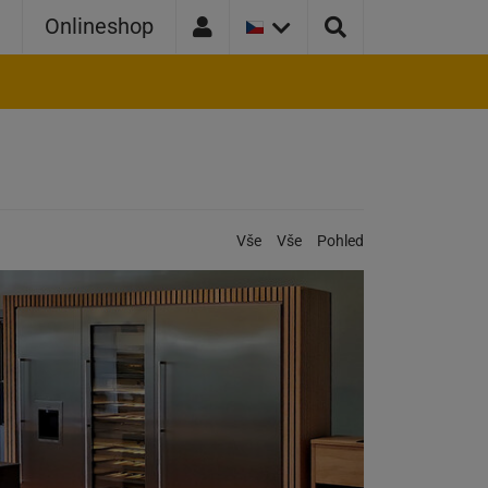
AKTUÁLNÍ
a
Onlineshop
VERZE
ZEMĚ:
ČESKÁ
REPUBLIKA
Kategorie:
Vše
Vše
Pohled