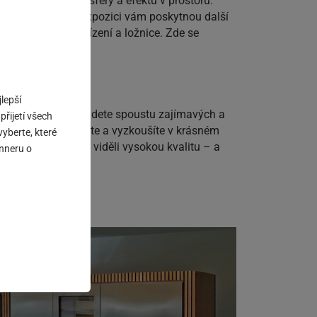
em z celkové atmosféry a efektu v prostoru.
ukázky vaření v expozici vám poskytnou další
 po sanitární zařízení a ložnice. Zde se
lepší
 koutku novinek najdete spoustu zajímavých a
přijetí všech
 které si prohlédnete a vyzkoušíte v krásném
yberte, které
prodejního centra viděli vysokou kvalitu – a
anneru o