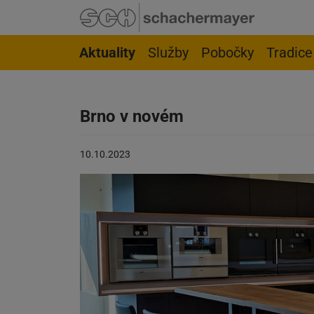
Přejít na navigaci
Přejít na stránku hledání
Přejít na hlavní obsah
Přejít na zápatí
Aktuality
Služby
Pobočky
Tradice
Brno v novém
Článek
10.10.2023
byl
zveřejněn
na:
10.10.2023