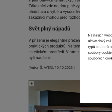
V jednotlivých tematických světech lze dokonale
Zákazníci zde najdou plně vybavenou kuchyň Ga
představu o výběru vysoce kvalitních spotřebičů
zákazníci mohou před rozhodnutím o nákupu inf
Svět plný nápadů
Na našich webo
V přízemí je elegantně prezentováno vybavení 
uživatelský záži
praktických produktů. Na téměř 365 metrech čtv
typů souborů co
estetickém prostředí. V rámci partnerského dne 
soubory cookie 
byli nadšeni.
souborech cook
(
Autor:
Š. AYENI
,
10.10.2023
)