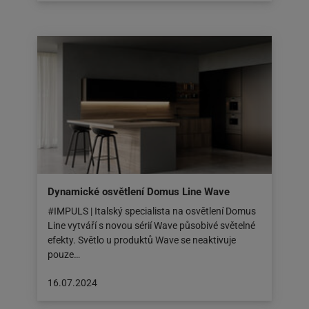
zveřejněn
na:
05.08.2024
Dynamické osvětlení Domus Line Wave
#IMPULS | Italský specialista na osvětlení Domus
Line vytváří s novou sérií Wave působivé světelné
efekty. Světlo u produktů Wave se neaktivuje
pouze…
Článek
16.07.2024
byl