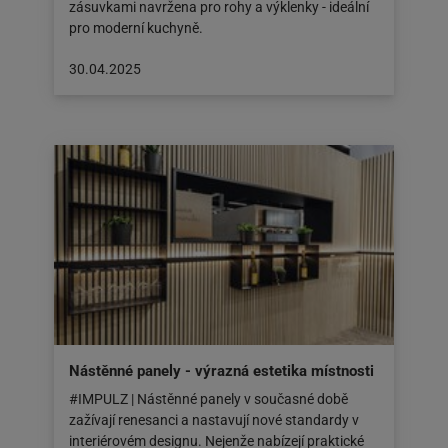
zásuvkami navržena pro rohy a výklenky - ideální
pro moderní kuchyně.
Článek
30.04.2025
byl
zveřejněn
na:
30.04.2025
Nástěnné panely - výrazná estetika místnosti
#IMPULZ | Nástěnné panely v současné době
zažívají renesanci a nastavují nové standardy v
interiérovém designu. Nejenže nabízejí praktické