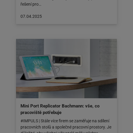
řešení pro…
Článek
07.04.2025
byl
zveřejněn
na:
07.04.2025
Mini Port Replicator Bachmann: vše, co
pracoviště potřebuje
#IMPULS | Stále více firem se zaměřuje na sdílení
pracovních stolů a společné pracovní prostory. Je