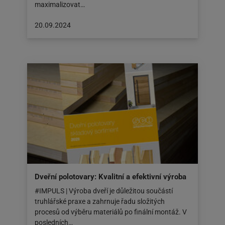
maximalizovat…
Článek
20.09.2024
byl
zveřejněn
na:
20.09.2024
Dveřní polotovary: Kvalitní a efektivní výroba
#IMPULS | Výroba dveří je důležitou součástí
truhlářské praxe a zahrnuje řadu složitých
procesů od výběru materiálů po finální montáž. V
posledních…