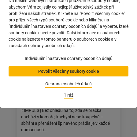
Na našich webových stránkách používáme soubory cookie,
abychom Vám zajistily co nejlepší uživatelský zážitek při
Článek
26.08.2024
prohlížení našich stránek. Klikněte na "Povolit všechny cookie"
byl
pro přijetí všech typů souborů cookie nebo klikněte na
zveřejněn
"Individuální nastavení ochrany osobních údajů" a vyberte, které
na:
soubory cookie chcete povolit. Další informace o souborech
26.08.2024
cookie naleznete v tomto banneru o souborech cookie a v
zásadách ochrany osobních údajů.
Individuální nastavení ochrany osobních údajů
Povolit všechny soubory cookie
Ochrana osobních údajů
Tiráž
Čisté řešení pro špinavé prádlo
#IMPULS | Bez ohledu na to, zda se pračka
nachází v komoře, kuchyni nebo koupelně –
sbírání a přenášení špinavého prádla je v každé
domácnosti…