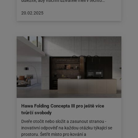
důležité, aby všichni uživatelé měli v těchto…
Článek
20.02.2025
byl
zveřejněn
na:
20.02.2025
Hawa Folding Concepta III pro ještě více
tvůrčí svobody
Dveře otočit nebo složit a zasunout stranou -
inovativní odpověď na každou otázku týkající se
prostoru. Šetřit místo pro kování a