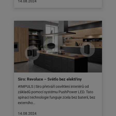
Článek
14.08.2024
byl
zveřejněn
na:
14.08.2024
Siro: Revoluce – Světlo bez elektřiny
#IMPULS | Siro přetváří osvětlení interiérů od
základů pomocí systému PushPower LED. Tato
spínací technologie funguje zcela bez baterií, bez
externího…
Článek
14.08.2024