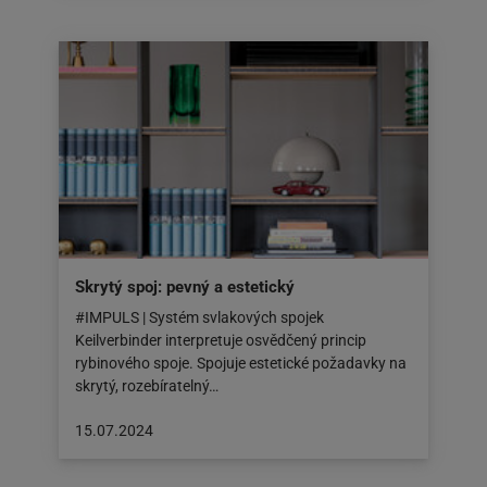
zveřejněn
na:
16.07.2024
Skrytý spoj: pevný a estetický
#IMPULS | Systém svlakových spojek
Keilverbinder interpretuje osvědčený princip
rybinového spoje. Spojuje estetické požadavky na
skrytý, rozebíratelný…
Článek
15.07.2024
byl
zveřejněn