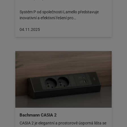
Systém P od společnosti Lamello představuje
inovativní a efektivní řešení pro…
Článek
04.11.2025
byl
zveřejněn
na:
04.11.2025
Bachmann CASIA 2
CASIA 2 je elegantní a prostorově úsporná lišta se