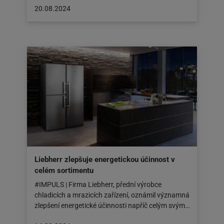
Článek
20.08.2024
byl
zveřejněn
na:
20.08.2024
Liebherr zlepšuje energetickou účinnost v
celém sortimentu
#IMPULS | Firma Liebherr, přední výrobce
chladicích a mrazicích zařízení, oznámil významná
zlepšení energetické účinnosti napříč celým svým…