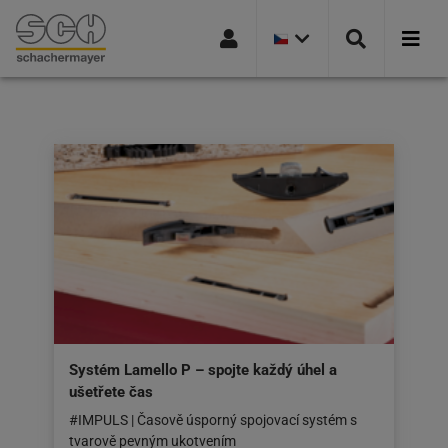
AKTUÁLNÍ
Přejít na navigaci
Přejít na stránku hledání
Přejít na hlavní obsah
Přejít na zápatí
VERZE
ZEMĚ:
ČESKÁ
REPUBLIKA
Systém Lamello P – spojte každý úhel a
ušetřete čas
#IMPULS | Časově úsporný spojovací systém s
tvarově pevným ukotvením