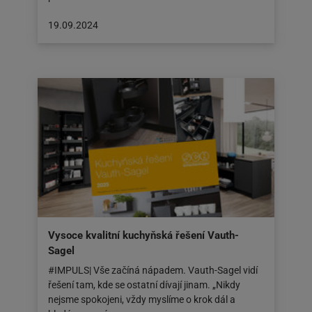
Článek
19.09.2024
byl
zveřejněn
na:
19.09.2024
Vysoce kvalitní kuchyňská řešení Vauth-
Sagel
#IMPULS| Vše začíná nápadem. Vauth-Sagel vidí
řešení tam, kde se ostatní dívají jinam. „Nikdy
nejsme spokojeni, vždy myslíme o krok dál a