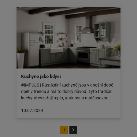
na:
15.07.2024
Kuchyně jako kdysi
#IMPULS | Rustikální kuchyně jsou v dnešní době
opět v trendu a má to dobrý důvod. Tyto tradiční
kuchyně vyzařují teplo, útulnost a nadčasovou…
Článek
10.07.2024
byl
zveřejněn
na:
1
10.07.2024