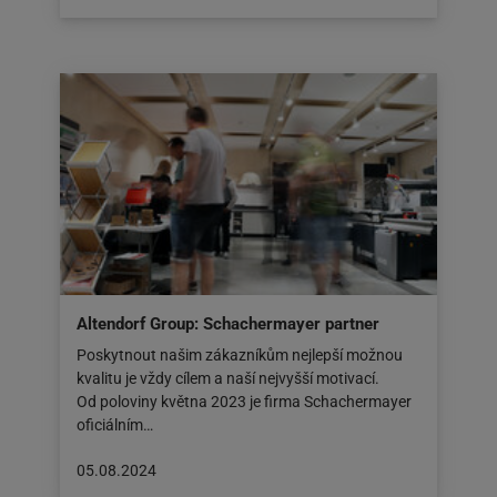
byl
zveřejněn
na:
14.08.2024
Altendorf Group: Schachermayer partner
Poskytnout našim zákazníkům nejlepší možnou
kvalitu je vždy cílem a naší nejvyšší motivací.
Od poloviny května 2023 je firma Schachermayer
oficiálním…
Článek
05.08.2024
byl