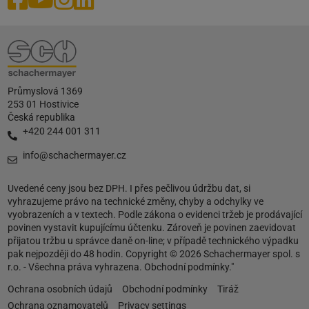
Průmyslová 1369
253 01 Hostivice
Česká republika
+420 244 001 311
info@schachermayer.cz
Uvedené ceny jsou bez DPH. I přes pečlivou údržbu dat, si
vyhrazujeme právo na technické změny, chyby a odchylky ve
vyobrazeních a v textech. Podle zákona o evidenci tržeb je prodávající
povinen vystavit kupujícímu účtenku. Zároveň je povinen zaevidovat
přijatou tržbu u správce daně on-line; v případě technického výpadku
pak nejpozději do 48 hodin. Copyright © 2026 Schachermayer spol. s
r.o. - Všechna práva vyhrazena. Obchodní podmínky."
Ochrana osobních údajů
Obchodní podmínky
Tiráž
Ochrana oznamovatelů
Privacy settings