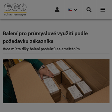
AKTUÁLNÍ
Přejít na navigaci
Přejít na stránku hledání
Přejít na hlavní obsah
Přejít na zápatí
VERZE
ZEMĚ:
ČESKÁ
REPUBLIKA
Balení pro průmyslové využití podle
požadavku zákazníka
Více místa díky balení produktů se smrštěním