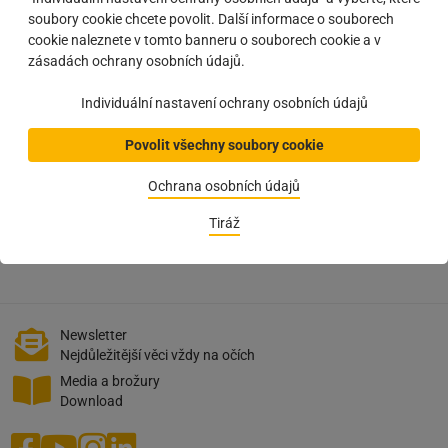
T
+420 244 001 362
soubory cookie chcete povolit. Další informace o souborech
E
martin.louzecky@schachermayer.cz
cookie naleznete v tomto banneru o souborech cookie a v
zásadách ochrany osobních údajů.
Individuální nastavení ochrany osobních údajů
Povolit všechny soubory cookie
Podmínky
Ochrana osobních údajů
Uplatňují se servisní paušály.
Tiráž
Je zapotřebí jednorázově odsouhlasit způsob kompletace zboží a
místo označení balíku.
Newsletter
Nejdůležitější věci vždy na očích
Media a brožury
Download