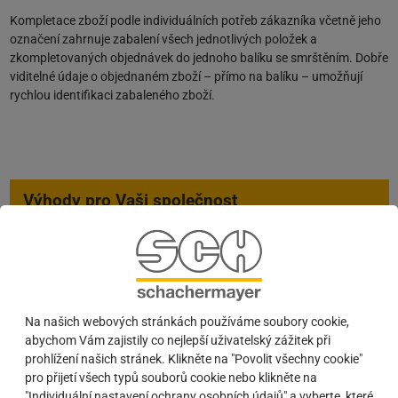
Kompletace zboží podle individuálních potřeb zákazníka včetně jeho
označení zahrnuje zabalení všech jednotlivých položek a
zkompletovaných objednávek do jednoho balíku se smrštěním. Dobře
viditelné údaje o objednaném zboží – přímo na balíku – umožňují
rychlou identifikaci zabaleného zboží.
Výhody pro Vaši společnost
Optimální příprava pro další zpracování
Úspora času
Pokles nákladů na řízení
Etikety a doklady s datem objednání na balíku
Na našich webových stránkách používáme soubory cookie,
abychom Vám zajistily co nejlepší uživatelský zážitek při
prohlížení našich stránek. Klikněte na "Povolit všechny cookie"
Kontakt
pro přijetí všech typů souborů cookie nebo klikněte na
"Individuální nastavení ochrany osobních údajů" a vyberte, které